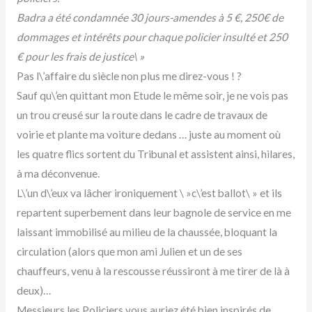
Badra a été condamnée 30 jours-amendes à 5 €, 250€ de
dommages et intérêts pour chaque policier insulté et 250
€ pour les frais de justice\ »
Pas l\’affaire du siècle non plus me direz-vous ! ?
Sauf qu\’en quittant mon Etude le même soir, je ne vois pas
un trou creusé sur la route dans le cadre de travaux de
voirie et plante ma voiture dedans … juste au moment où
les quatre flics sortent du Tribunal et assistent ainsi, hilares,
à ma déconvenue.
L\’un d\’eux va lâcher ironiquement \ »c\’est ballot\ » et ils
repartent superbement dans leur bagnole de service en me
laissant immobilisé au milieu de la chaussée, bloquant la
circulation (alors que mon ami Julien et un de ses
chauffeurs, venu à la rescousse réussiront à me tirer de là à
deux)…
Messieurs les Policiers vous auriez été bien inspirés de