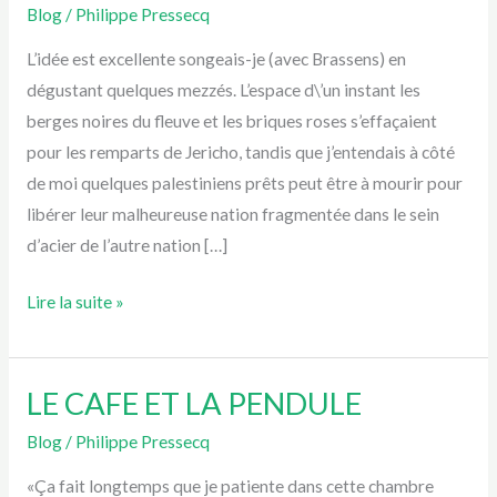
POUR
Blog
/
Philippe Pressecq
DES
L’idée est excellente songeais-je (avec Brassens) en
IDEES
dégustant quelques mezzés. L’espace d\’un instant les
berges noires du fleuve et les briques roses s’effaçaient
pour les remparts de Jericho, tandis que j’entendais à côté
de moi quelques palestiniens prêts peut être à mourir pour
libérer leur malheureuse nation fragmentée dans le sein
d’acier de l’autre nation […]
Lire la suite »
LE CAFE ET LA PENDULE
LE
CAFE
Blog
/
Philippe Pressecq
ET
«Ça fait longtemps que je patiente dans cette chambre
LA