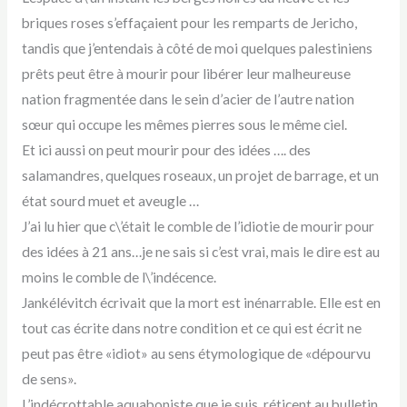
briques roses s’effaçaient pour les remparts de Jericho,
tandis que j’entendais à côté de moi quelques palestiniens
prêts peut être à mourir pour libérer leur malheureuse
nation fragmentée dans le sein d’acier de l’autre nation
sœur qui occupe les mêmes pierres sous le même ciel.
Et ici aussi on peut mourir pour des idées …. des
salamandres, quelques roseaux, un projet de barrage, et un
état sourd muet et aveugle …
J’ai lu hier que c\’était le comble de l’idiotie de mourir pour
des idées à 21 ans…je ne sais si c’est vrai, mais le dire est au
moins le comble de l\’indécence.
Jankélévitch écrivait que la mort est inénarrable. Elle est en
tout cas écrite dans notre condition et ce qui est écrit ne
peut pas être «idiot» au sens étymologique de «dépourvu
de sens».
L’indécrottable aquaboniste que je suis, réticent au bulletin