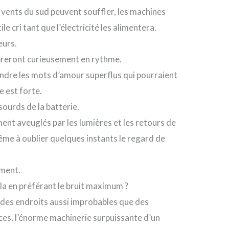
s vents du sud peuvent souffler, les machines
e cri tant que l’électricité les alimentera.
eurs.
breront curieusement en rythme.
dre les mots d’amour superflus qui pourraient
 est forte.
sourds de la batterie.
ent aveuglés par les lumières et les retours de
ême à oublier quelques instants le regard de
ement.
la en préférant le bruit maximum ?
 des endroits aussi improbables que des
ces, l’énorme machinerie surpuissante d’un