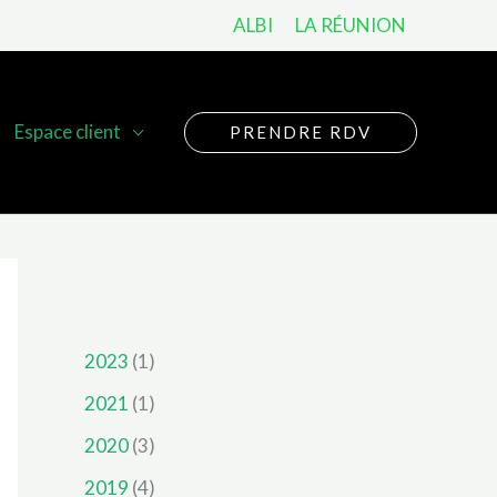
ALBI
LA RÉUNION
Espace client
PRENDRE RDV
2023
(1)
2021
(1)
2020
(3)
2019
(4)