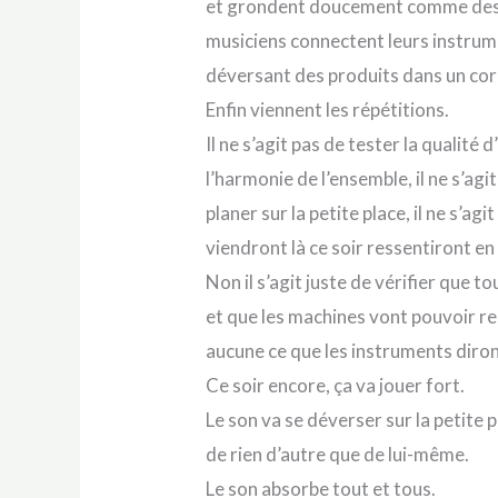
et grondent doucement comme des a
musiciens connectent leurs instru
déversant des produits dans un cor
Enfin viennent les répétitions.
Il ne s’agit pas de tester la qualité
l’harmonie de l’ensemble, il ne s’agi
planer sur la petite place, il ne s’
viendront là ce soir ressentiront e
Non il s’agit juste de vérifier que 
et que les machines vont pouvoir res
aucune ce que les instruments diron
Ce soir encore, ça va jouer fort.
Le son va se déverser sur la petite
de rien d’autre que de lui-même.
Le son absorbe tout et tous.