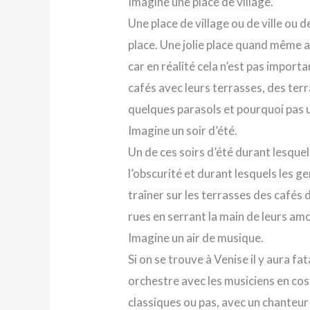
Imagine une place de village.
Une place de village ou de ville ou d
place. Une jolie place quand même a
car en réalité cela n’est pas importa
cafés avec leurs terrasses, des ter
quelques parasols et pourquoi pas u
Imagine un soir d’été.
Un de ces soirs d’été durant lesquels
l’obscurité et durant lesquels les g
traîner sur les terrasses des cafés d
rues en serrant la main de leurs am
Imagine un air de musique.
Si on se trouve à Venise il y aura f
orchestre avec les musiciens en co
classiques ou pas, avec un chanteur