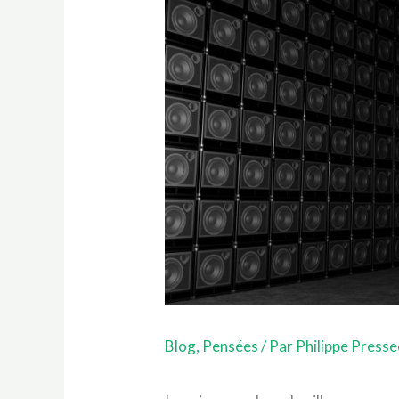
Blog
,
Pensées
/ Par
Philippe Press