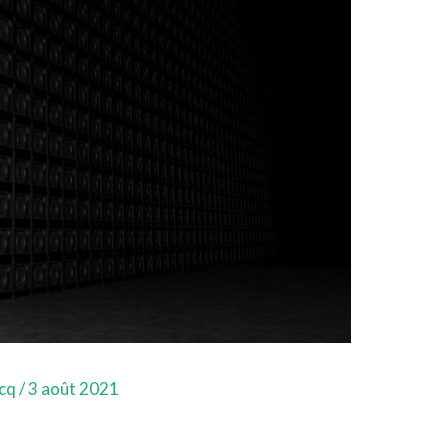
ecq
/
3 août 2021