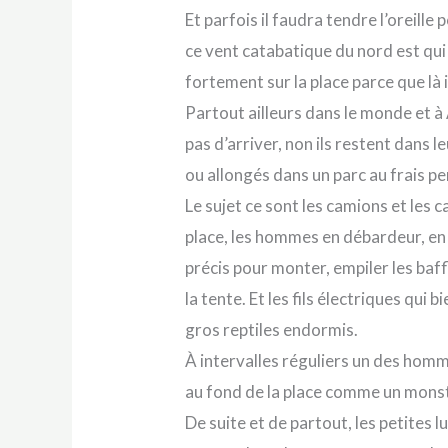
Et parfois il faudra tendre l’oreill
ce vent catabatique du nord est qui f
fortement sur la place parce que là i
Partout ailleurs dans le monde et à 
pas d’arriver, non ils restent dans l
ou allongés dans un parc au frais pe
Le sujet ce sont les camions et les c
place, les hommes en débardeur, en 
précis pour monter, empiler les baff
la tente. Et les fils électriques qui
gros reptiles endormis.
À intervalles réguliers un des hom
au fond de la place comme un monstr
De suite et de partout, les petites 