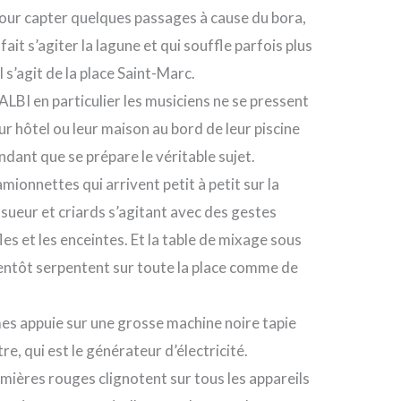
e pour capter quelques passages à cause du bora,
ait s’agiter la lagune et qui souffle parfois plus
l s’agit de la place Saint-Marc.
ALBI en particulier les musiciens ne se pressent
eur hôtel ou leur maison au bord de leur piscine
ndant que se prépare le véritable sujet.
amionnettes qui arrivent petit à petit sur la
sueur et criards s’agitant avec des gestes
les et les enceintes. Et la table de mixage sous
 bientôt serpentent sur toute la place comme de
mes appuie sur une grosse machine noire tapie
e, qui est le générateur d’électricité.
lumières rouges clignotent sur tous les appareils