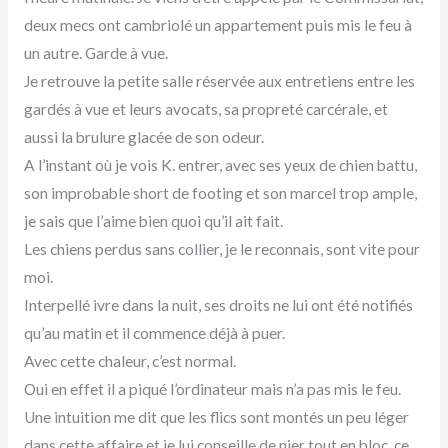
deux mecs ont cambriolé un appartement puis mis le feu à
un autre. Garde à vue.
Je retrouve la petite salle réservée aux entretiens entre les
gardés à vue et leurs avocats, sa propreté carcérale, et
aussi la brulure glacée de son odeur.
A l’instant où je vois K. entrer, avec ses yeux de chien battu,
son improbable short de footing et son marcel trop ample,
je sais que l’aime bien quoi qu’il ait fait.
Les chiens perdus sans collier, je le reconnais, sont vite pour
moi.
Interpellé ivre dans la nuit, ses droits ne lui ont été notifiés
qu’au matin et il commence déjà à puer.
Avec cette chaleur, c’est normal.
Oui en effet il a piqué l’ordinateur mais n’a pas mis le feu.
Une intuition me dit que les flics sont montés un peu léger
dans cette affaire et je lui conseille de nier tout en bloc, ce